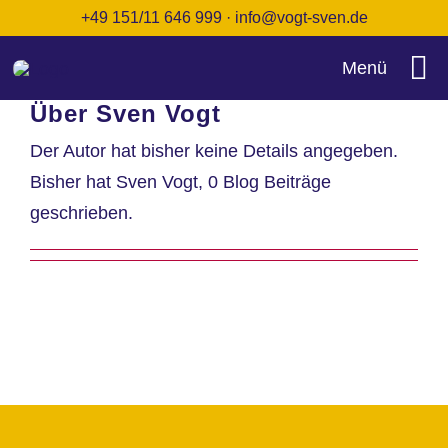
Zum
+49 151/11 646 999
·
info@vogt-sven.de
Inhalt
Menü
springen
Über
Sven Vogt
Startseite
Der Autor hat bisher keine Details angegeben.
Bisher hat Sven Vogt, 0 Blog Beiträge
Termine
geschrieben.
Über uns
FAQ
Kontakt