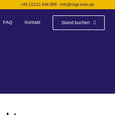
+49 151/11 646 999
·
info@vogt-sven.de
FAQ
Kontakt
Stand buchen