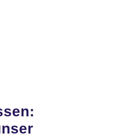
ssen:
unser