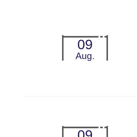
09
Aug.
09