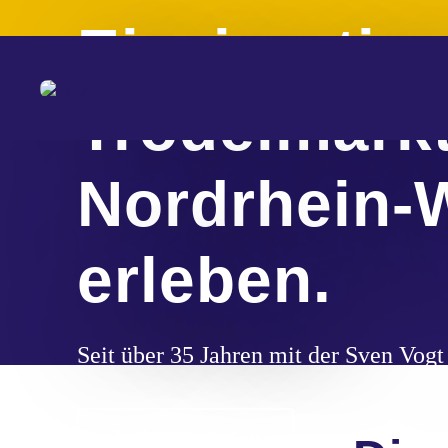
Zum
Einzigartig
Inhalt
springen
Trödelmärkt
Nordrhein-
erleben.
Seit über 35 Jahren mit der Sven Vog
Zu den Märkten