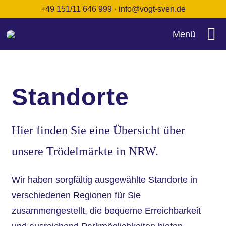
Zum
+49 151/11 646 999
·
info@vogt-sven.de
Inhalt
Menü
springen
Startseite
Standorte
Termine
Hier finden Sie eine Übersicht über
Über uns
unsere Trödelmärkte in NRW.
FAQ
Wir haben sorgfältig ausgewählte Standorte in
verschiedenen Regionen für Sie
Kontakt
zusammengestellt, die bequeme Erreichbarkeit