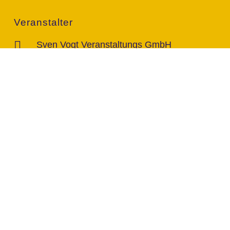
Veranstalter
Sven Vogt Veranstaltungs GmbH
Rudolf-Diesel-Str. 96c
46485 Wesel
Kontakt
info@vogt-sven.de
+49 151/11 646 999
marktcom.de