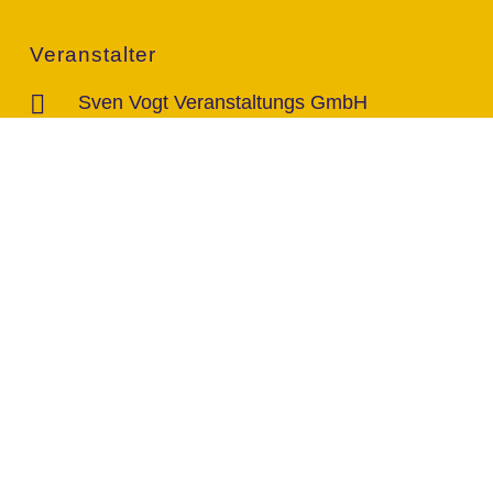
Veranstalter
Sven Vogt Veranstaltungs GmbH
Rudolf-Diesel-Str. 96c
46485 Wesel
Kontakt
info@vogt-sven.de
+49 151/11 646 999
marktcom.de