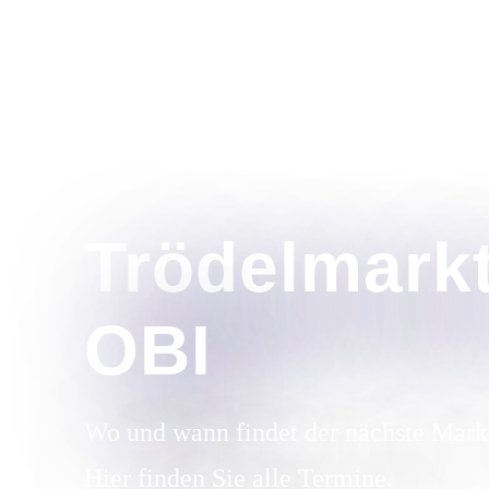
Trödelmark
OBI
Wo und wann findet der nächste Mark
Hier finden Sie alle Termine.