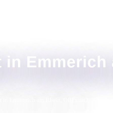
t in Emmerich
t in Emmerich am Rhein, OBI statt?