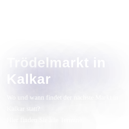
Trödelmarkt in
Kalkar
Wo und wann findet der nächste Markt in
Kalkar statt?
Hier finden Sie alle Termine.