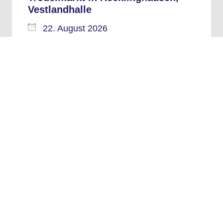
Vestlandhalle
22. August 2026
6:00–14:00
Recklinghausen, Vestlandhalle
26
Aug.
Trödelmarkt in Recklinghausen,
Vestlandhalle
26. August 2026
6:00–14:00
Recklinghausen, Vestlandhalle