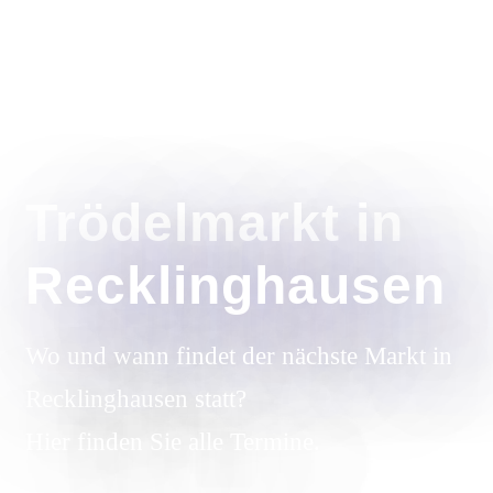
Trödelmarkt in
Recklinghausen
Wo und wann findet der nächste Markt in
Recklinghausen statt?
Hier finden Sie alle Termine.