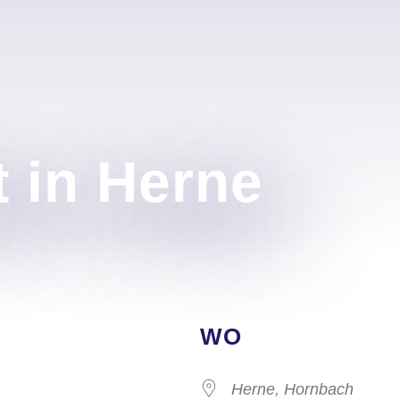
 in Herne
WO
Herne, Hornbach