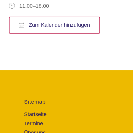
11:00–18:00
Zum Kalender hinzufügen
ICS herunterladen
Google Kalender
iCalendar
Office 365
Outlook Live
Sitemap
Startseite
Termine
Über uns