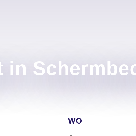
t in Schermbe
WO