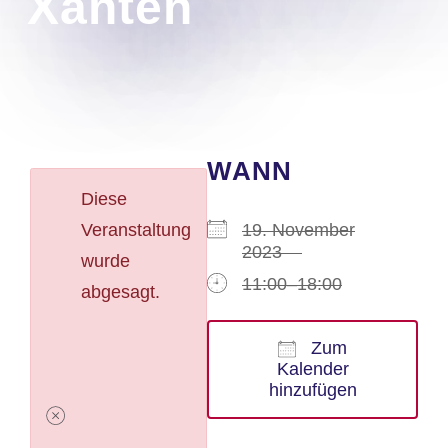
Xanten
WANN
Diese
Veranstaltung
19. November
2023
wurde
11:00–18:00
abgesagt.
Zum
Kalender
hinzufügen
ICS herunterladen
Google Kalender
iCalendar
Office