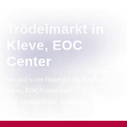
Trödelmarkt in
Kleve, EOC
Center
Wo und wann findet der nächste Markt in
Kleve, EOC Center statt?
Hier finden Sie alle Termine.