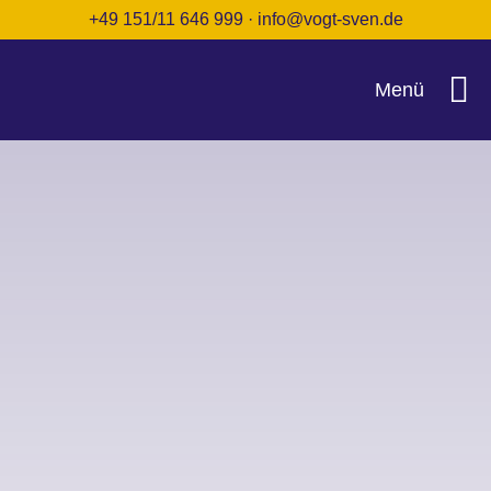
Zum
+49 151/11 646 999
·
info@vogt-sven.de
Inhalt
springen
Menü
Startseite
Termine
Über uns
FAQ
Kontakt