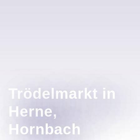
Trödelmarkt in
Herne,
Hornbach