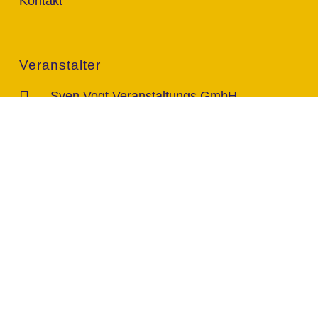
Kontakt
Veranstalter
Sven Vogt Veranstaltungs GmbH
Rudolf-Diesel-Str. 96c
46485 Wesel
Kontakt
info@vogt-sven.de
+49 151/11 646 999