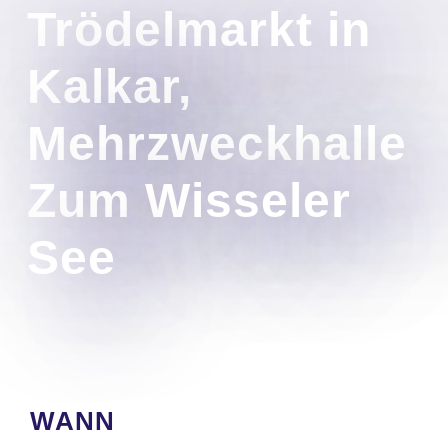
Trödelmarkt in
Kalkar,
Mehrzweckhalle
Zum Wisseler
See
WANN