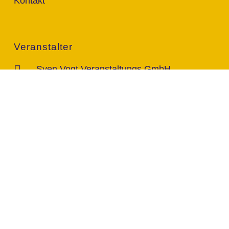
Kontakt
Veranstalter
Sven Vogt Veranstaltungs GmbH
Rudolf-Diesel-Str. 96c
46485 Wesel
Kontakt
info@vogt-sven.de
+49 151/11 646 999