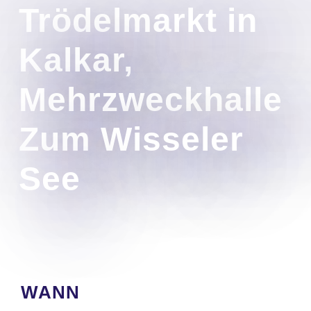
Trödelmarkt in
Kalkar,
Mehrzweckhalle
Zum Wisseler
See
WANN