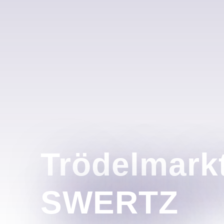
Trödelmark
SWERTZ