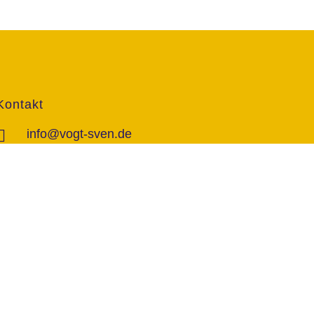
Kontakt
info@vogt-sven.de
+49 151/11 646 999
marktcom.de