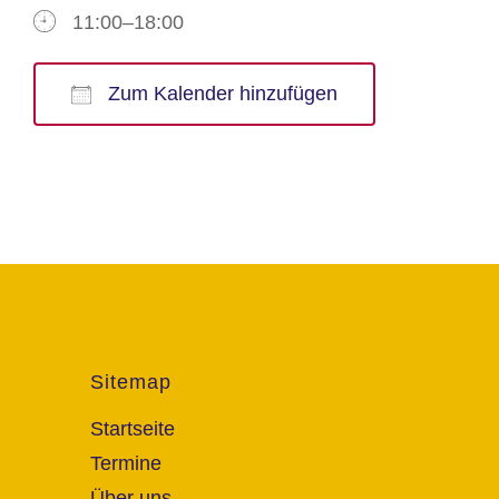
11:00–18:00
Zum Kalender hinzufügen
ICS herunterladen
Google Kalender
iCalendar
Office 365
Outlook Live
Sitemap
Startseite
Termine
Über uns