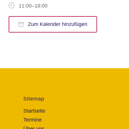
11:00–18:00
Zum Kalender hinzufügen
ICS herunterladen
Google Kalender
iCalendar
Office 365
Outlook Live
Sitemap
Startseite
Termine
Über uns