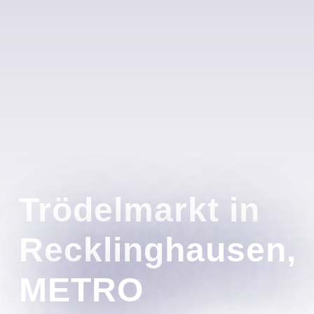
Trödelmarkt in
Recklinghausen,
METRO