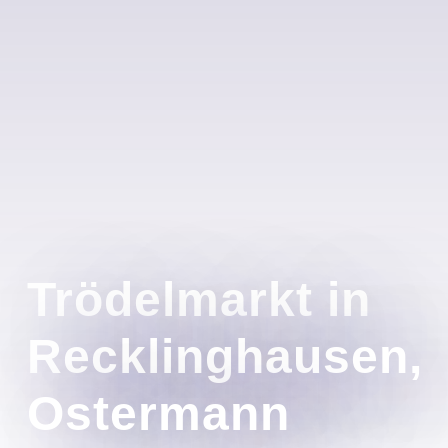
Trödelmarkt in
Recklinghausen,
Ostermann