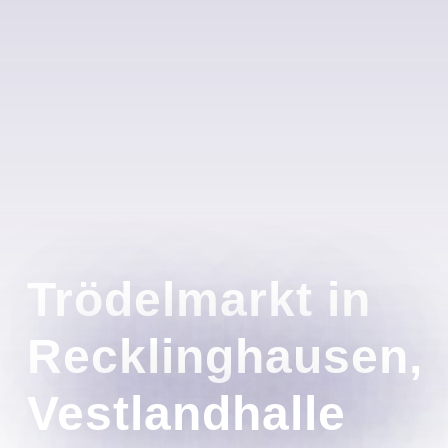
Trödelmarkt in
Recklinghausen,
Vestlandhalle