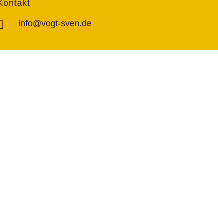
Kontakt
info@vogt-sven.de
+49 151/11 646 999
marktcom.de
Datenschutzerklärung
Impressum
AGB