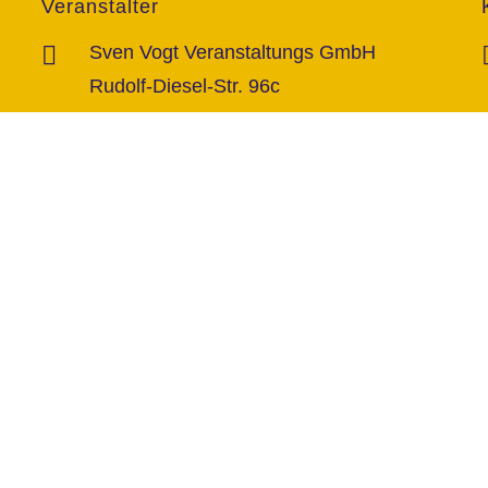
Veranstalter
Sven Vogt Veranstaltungs GmbH
Rudolf-Diesel-Str. 96c
46485 Wesel
vorbehalten.