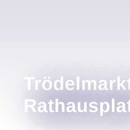
Trödelmark
Rathauspla