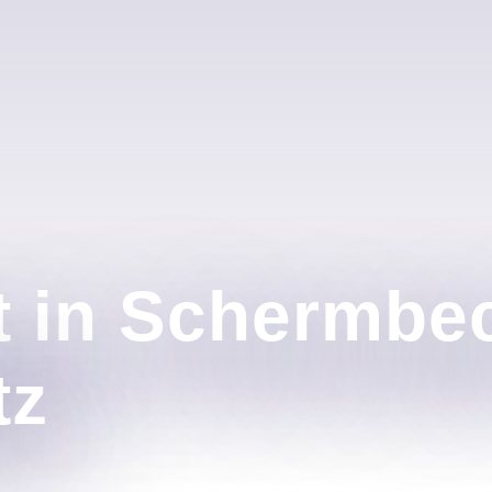
t in Schermbe
tz