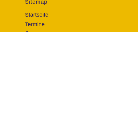
Sitemap
Startseite
Termine
Über uns
FAQ
Kontakt
© 2026 Sven Vogt Veranstaltungs GmbH. Alle Rechte 