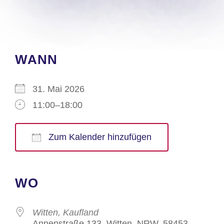
WANN
31. Mai 2026
11:00–18:00
Zum Kalender hinzufügen
ICS herunterladen
Google Kalender
iCalendar
Office 365
Outlook Live
WO
Witten, Kaufland
Annenstraße 133, Witten, NRW, 58453