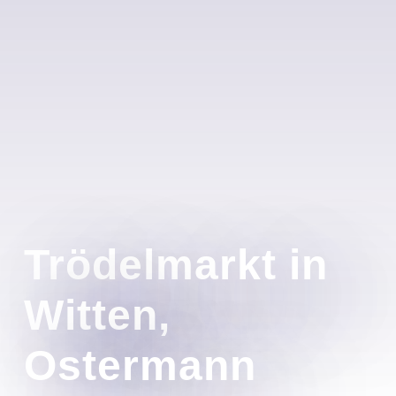
Trödelmarkt in
Witten,
Ostermann