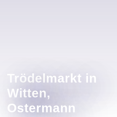
Trödelmarkt in
Witten,
Ostermann