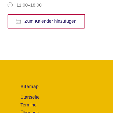
11:00–18:00
Zum Kalender hinzufügen
ICS herunterladen
Google Kalender
iCalendar
Office 365
Outlook Live
Sitemap
Startseite
Termine
Über uns