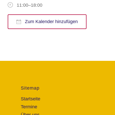
11:00–18:00
Zum Kalender hinzufügen
ICS herunterladen
Google Kalender
iCalendar
Office 365
Outlook Live
Sitemap
Startseite
Termine
Über uns