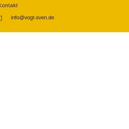
Kontakt
info@vogt-sven.de
+49 151/11 646 999
marktcom.de
Datenschutzerklärung
Impressum
AGB