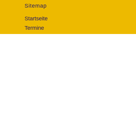
Sitemap
Startseite
Termine
Über uns
FAQ
Kontakt
© 2026 Sven Vogt Veranstaltungs GmbH. Alle Rechte 